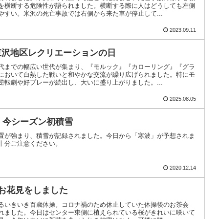
を横断する危険性が語られました。横断する際に人はどうしても左側
やすい。米沢の死亡事故では右側から来た車が停止して...
2023.09.11
 東沢地区レクリエーションの日
代までの幅広い世代が集まり、『モルック』『カローリング』『グラ
において白熱した戦いと和やかな交流が繰り広げられました。特にモ
逆転劇や好プレーが続出し、大いに盛り上がりました。...
2025.08.05
4日 今シーズン初積雪
置が強まり、積雪が記録されました。今日から「寒波」が予想されま
十分ご注意ください。
2020.12.14
日 お花見をしました
るいきいき百歳体操。コロナ禍のため休止していた体操後のお茶会
れました。今日はセンター東側に植えられている桜がきれいに咲いて