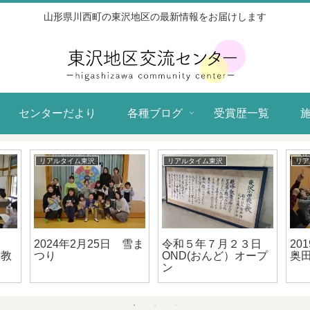
山形県川西町の東沢地区の最新情報をお届けします
センターだより
各種ブログ
受賞歴一覧
リアルタイム東沢
リアルタイム東沢
リア
 第
2026年6月6日 東沢
2022年7月20日
20
地区
地区春祭り～さなぶり
（水） ワッハッハ
回
ラン
～
ー！笑って健康体操
と
（第２回ゆうゆう大学
東沢地区学部）