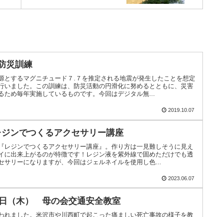
 防災訓練
源とするマグニチュード７.７を推定される地震が発生したことを想定
行いました。この訓練は、防災活動の円滑化に努めるとともに、災害
るため毎年実施しているものです。今回はデジタル無...
2019.10.07
 レジンでつくるアクセサリー講座
『レジンでつくるアクセサリー講座』。作り方は一見難しそうに見え
イに出来上がるのが特徴です！レジン液を紫外線で固めただけでも透
セサリーになりますが、今回はジェルネイルを使用し色...
2023.06.07
日（木） 母の会交通安全教室
われました。米沢市や川西町で起こった痛ましい死亡事故の様子を教