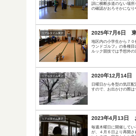
訓に横断歩道のない場所
の確認がおろそかになり
2025年7月6日
リアルタイム東沢
地区内の小学生から７０
ウンドゴルフ』の各種目
ルック競技では予想外の
2020年12月1
リアルタイム東沢
日曜日から冬型の気圧配
すので、お出かけの際は
2023年4月13
リアルタイム東沢
毎週木曜日に開催してい
が、４月６日より再開さ