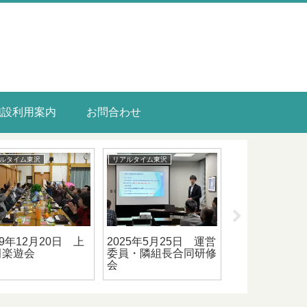
施設利用案内
お問合わせ
ルタイム東沢
はっぴーたーんず
リアルタイム東沢
26年2月4日 第５
第9回 堀合 澄子さん
2023年6月7
健康教室～腸内環境
ご家族
い花壇づくり
肌トラブル～
花火を咲かせ