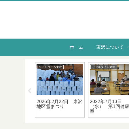
ホーム
東沢について
イム東沢
リアルタイム東沢
リアルタイム東沢
年5月25日 運営
2020年8月24日 町長
2025年10月27日
隣組長合同研修
とのふれあいトーク
３回ゆうゆう大学
学部～ひょうたん
プ～