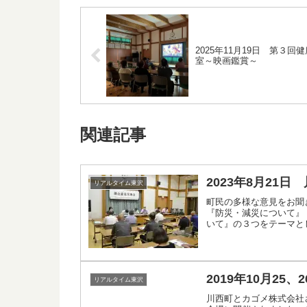
2025年11月19日 第３回
室～映画鑑賞～
関連記事
2023年8月21
リアルタイム東沢
町民の多様な意見をお聞
『防災・減災について』
いて』の３つをテーマと
2019年10月2
リアルタイム東沢
川西町とカゴメ株式会社