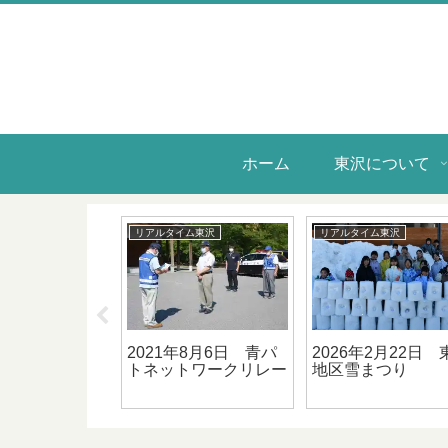
ホーム
東沢について
イム東沢
リアルタイム東沢
リアルタイム東沢
年6月30日 川西
2021年8月6日 青パ
2026年2月22日 
う大学 第１回
トネットワークリレー
地区雪まつり
習会