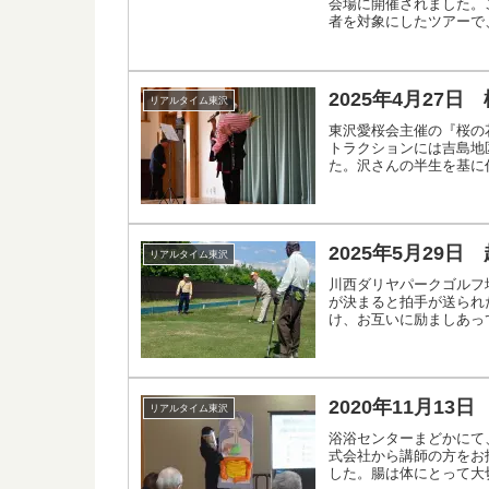
会場に開催されました。
者を対象にしたツアーで
2025年4月27日
リアルタイム東沢
東沢愛桜会主催の『桜の
トラクションには吉島地
た。沢さんの半生を基に
2025年5月29
リアルタイム東沢
川西ダリヤパークゴルフ
が決まると拍手が送られ
け、お互いに励ましあっ
2020年11月13
リアルタイム東沢
浴浴センターまどかにて
式会社から講師の方をお
した。腸は体にとって大