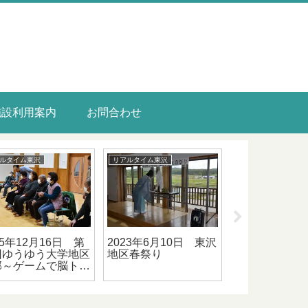
施設利用案内
お問合わせ
ルタイム東沢
リアルタイム東沢
リアルタイム東沢
25年12月16日 第
2023年6月10日 東沢
2024年12月
回ゆうゆう大学地区
地区春祭り
みもちリウム
部～ゲームで脳ト
・閉講式～