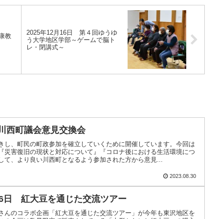
2025年12月16日 第４回ゆうゆ
健康教
う大学地区学部～ゲームで脳ト
レ・閉講式～
日 川西町議会意見交換会
きし、町民の町政参加を確立していくために開催しています。今回は
『災害復旧の現状と対応について』『コロナ後における生活環境につ
して、より良い川西町となるよう参加された方から意見...
2023.08.30
5、26日 紅大豆を通じた交流ツアー
さんのコラボ企画「紅大豆を通じた交流ツアー」が今年も東沢地区を