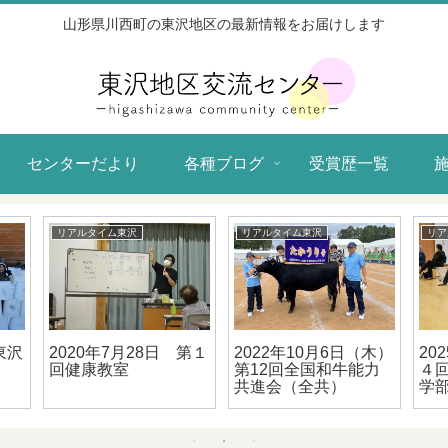
山形県川西町の東沢地区の最新情報をお届けします
センターだより
各種ブログ
受賞歴一覧
リアルタイム東沢
リアルタイム東沢
リア
東沢
2020年7月28日 第１
2022年10月6日（木）
20
回健康教室
第12回全国和牛能力
４
共進会（全共）
学
レ