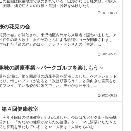
この企画は数量限定で販売されている「山形かわにし紅大豆」の購入
、実際に畑で紅大豆の収穫・選別・脱穀を体験したり、...
2019.10.27
 桜の花見の会
花見の会』が開催され、東沢地区内外から来場者で賑わいました。ア
区在住の新人歌手、沢のぞみさんによる歌謡ショーが開催されまし
作られた『命の絆』のほか、テレサ・テンさんの『空港』...
2025.05.19
日 趣味の講座事業～パークゴルフを楽しもう～
場を会場に、第２回趣味の講座事業を開催しました。ベストショット
たり、惜しいプレイがあると「次は頑張ろう！」と前向きな言葉をか
てプレイしている姿が印象的でした。爽やかな汗を流し...
2025.06.19
日 第４回健康教室
、今年４回目の健康教室が行われました。今回は米沢ヤクルト販売株
招きし、『おなかの健康がからだの健康』をテーマに講演いただきま
切な役割を果たしていることや、大便は『大腸からのお...