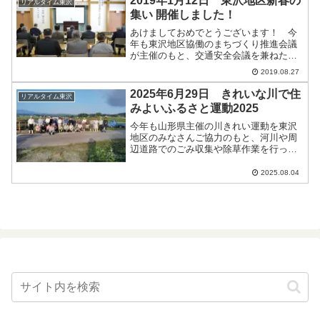
2019年1月12日 東沢地区新春の
リアルタイム東沢
集い 開催しました！
あけましておめでとうございます！ 今
年も東沢地区協働のまちづくり推進会議
が主催のもと、交通安全会議を兼ねた
「新春の集い」が東沢活性化センターに
2019.08.27
て開催されました。主催者、ご来賓の皆
様によるあいさつに始まり、玉庭駐在所
2025年6月29日 きれいな川で住
リアルタイム東沢
巡査部長による交通安全講...
みよいふるさと運動2025
今年も山形県主催の川きれい運動を東沢
地区のみなさんご協力のもと、河川や周
辺道路でのごみ収集や除草作業を行って
いただきました。
2025.08.04