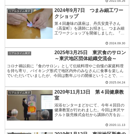
た。
2022.04.26
2024年9月7日 つまみ細工ワー
リアルタイム東沢
クショップ
第４回趣味の講座は、丹呉安貴子さん
（高畠町）を講師にお招きし、つまみ細
工ワークショップを開催しました。『つ
まみ細工に興味はあるけど、難しそうだ
な～。』というお声をお聞きし、今回は
2024.09.30
初心者でも簡単に制作できるよう、おひ
とりずつキットとしてご用意...
2025年3月25日 東沢食のサロン
リアルタイム東沢
～東沢地区団体組織交流会～
コロナ禍以前に『食のサロン』として伝統料理やご自慢の家庭料理
を持ち寄り、バイキング形式で地区内外のみなさんに食事を楽しん
でいただいていましたが、今回は数年ぶりの開催ということで、東
沢地区ボランティア会、川西町更生保護女性会東沢地区、川西町
2025.04.24
交...
2020年11月13日 第４回健康教
リアルタイム東沢
室
浴浴センターまどかにて、今年４回目の
健康教室が行われました。今回は米沢ヤ
クルト販売株式会社から講師の方をお招
きし、『おなかの健康がからだの健康』
をテーマに講演いただきました。腸は体
2020.11.13
にとって大切な役割を果たしていること
や、大便は『大腸からのお...