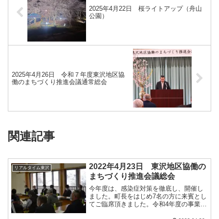
2025年4月22日 桜ライトアップ（舟山
公園）
2025年4月26日 令和７年度東沢地区協
働のまちづくり推進会議通常総会
関連記事
2022年4月23日 東沢地区協働の
リアルタイム東沢
まちづくり推進会議総会
今年度は、感染症対策を徹底し、開催し
ました。町長をはじめ7名の方に来賓とし
てご臨席頂きました。令和4年度の事業計
画並びに予算が全会一致で承認されまし