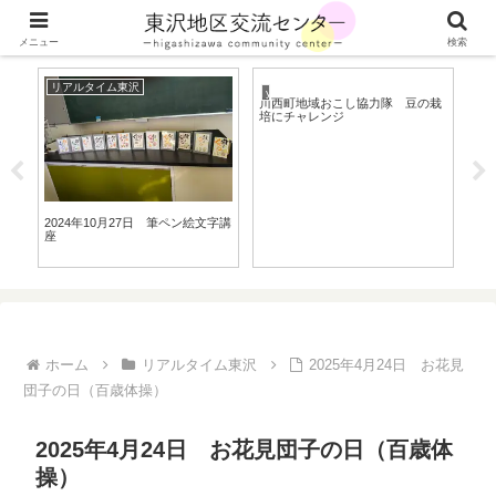
山形県川西町の東沢地区の最新情報をお届けします
メニュー
検索
リアルタイム東沢
yo
young-東沢
川西町地域おこし協力隊 豆の栽
培にチャレンジ
学フ
2024年10月27日 筆ペン絵文字講
20
座
ン
ホーム
リアルタイム東沢
2025年4月24日 お花見
団子の日（百歳体操）
2025年4月24日 お花見団子の日（百歳体
操）