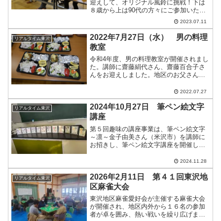
迎えして、オリジナル風鈴に挑戦！下は
８歳から上は90代の方々にご参加いただ
き、お題の文字『星に願いを』を練習
2023.07.11
し、いざ本番！皆さん臆することなく大
小の短冊を書き上げていく。８歳の女の
2022年7月27日（水） 男の料理
リアルタイム東沢
子は、以前からも何度か凛...
教室
令和4年度、男の料理教室が開催されまし
た。講師に齋藤絹代さん、齋藤百合子さ
んをお迎えしました。地区のお父さん、7
名の方に参加していただきました。献立
は・・・・魚のホイル蒸し、揚げ出し豆
2022.07.27
腐、豚のしゃぶしゃぶサラダ、漬物、ご
はんの計5品目。皆さ...
2024年10月27日 筆ペン絵文字
リアルタイム東沢
講座
第５回趣味の講座事業は、筆ペン絵文字
～凛～金子由美さん（米沢市）を講師に
お招きし、筆ペン絵文字講座を開催しま
した。急遽、会場の変更をしさせていた
だき、参加された皆さんには大変ご不便
2024.11.28
をおかけいたしましたことをお詫び申し
上げます。今回のテーマは...
2026年2月11日 第４１回東沢地
リアルタイム東沢
区麻雀大会
東沢地区麻雀愛好会が主催する麻雀大会
が開催され、地区内外から１６名の参加
者が卓を囲み、熱い戦いを繰り広げまし