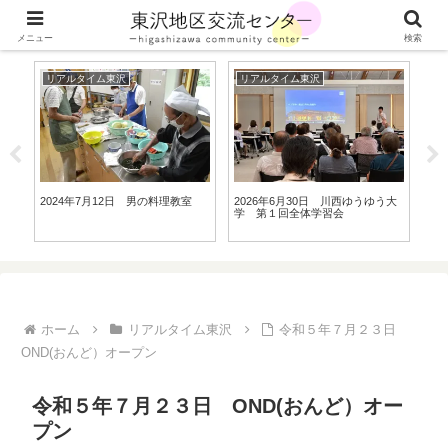
山形県川西町の東沢地区の最新情報をお届けします
メニュー
検索
リアルタイム東沢
リアルタイム東沢
リ
20
ゆ
等
2024年7月12日 男の料理教室
2026年6月30日 川西ゆうゆう大
学 第１回全体学習会
ホーム
リアルタイム東沢
令和５年７月２３日
OND(おんど）オープン
令和５年７月２３日 OND(おんど）オー
プン