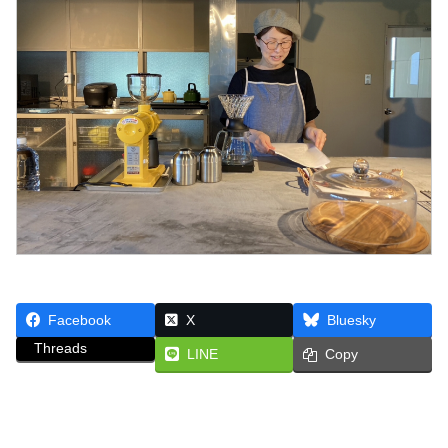
Facebook
X
Bluesky
Threads
LINE
Copy