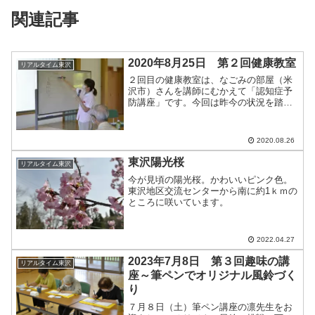
関連記事
2020年8月25日 第２回健康教室
リアルタイム東沢
２回目の健康教室は、なごみの部屋（米
沢市）さんを講師にむかえて「認知症予
防講座」です。今回は昨今の状況を踏ま
え、内容を一部変更して行いました。認
知症の基本知識を解説していただいたあ
と、認知症予防のための体操とゲームを
2020.08.26
行いました。この体操とゲ...
東沢陽光桜
リアルタイム東沢
今が見頃の陽光桜。かわいいピンク色。
東沢地区交流センターから南に約1ｋｍの
ところに咲いています。
2022.04.27
2023年7月8日 第３回趣味の講
リアルタイム東沢
座～筆ペンでオリジナル風鈴づく
り
７月８日（土）筆ペン講座の凛先生をお