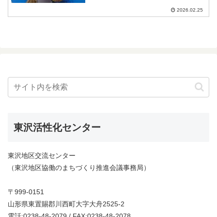
た。対局が始まると少々緊張した面持ち
のみなさんでしたが、対局するにつれて
2026.02.25
真剣なまなざしながらも会話や冗談を交
えながら終始和やかに対局...
東沢活性化センター
東沢地区交流センター
（東沢地区協働のまちづくり推進会議事務局）
〒999-0151
山形県東置賜郡川西町大字大舟2525-2
電話:0238-48-2079 / FAX:0238-48-2078