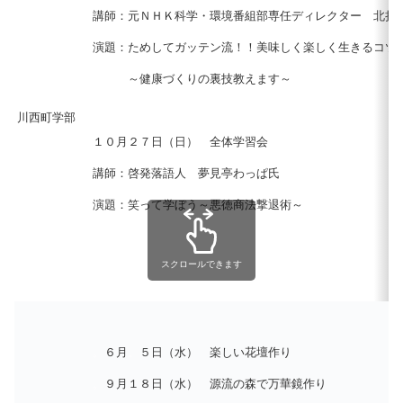
講師：元ＮＨＫ科学・環境番組部専任ディレクター 北折
演題：ためしてガッテン流！！美味しく楽しく生きるコツ
。。。
～健康づくりの裏技教えます～
川西町学部
１０月２７日（日） 全体学習会
講師：啓発落語人 夢見亭わっぱ氏
演題：笑って学ぼう～悪徳商法撃退術～
スクロールできます
。
６月
。
５日（水） 楽しい花壇作り
。
９月１８日（水） 源流の森で万華鏡作り