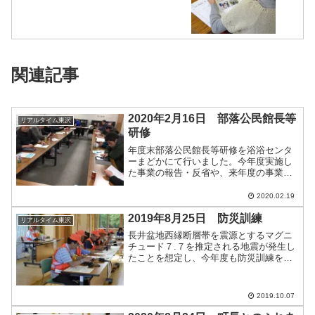
関連記事
2020年2月16日 部落公民館長等
リアルタイム東沢
研修
年度末部落公民館長等研修を浴浴センタ
ーまどかにて行いました。今年度実施し
た事業の報告・反省や、来年度の事業予
定を確認しました。そのあと、地域おこ
し協力隊の鈴木まどかさんによるタブレ
2020.02.19
ット講習会を行いました。近年ではセル
フレジやタブレット端末を...
2019年8月25日 防災訓練
リアルタイム東沢
長井盆地西縁断層帯を震源とするマグニ
チュード７.７を推定される地震が発生し
たことを想定し、今年度も防災訓練を行
いました。この訓練は、防災活動の円滑
化に努めるとともに、災害時に防災体制
の強化を図るため毎年実施しているもの
2019.10.07
です。今回はデジタル無...