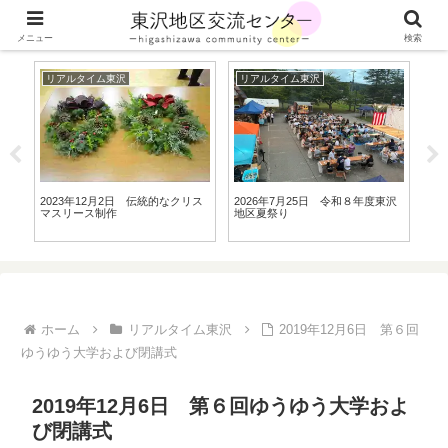
山形県川西町の東沢地区の最新情報をお届けします
メニュー
検索
リアルタイム東沢
リアルタイム東沢
リ
講
2023年12月2日 伝統的なクリス
2026年7月25日 令和８年度東沢
20
た
マスリース制作
地区夏祭り
ジ
ホーム
リアルタイム東沢
2019年12月6日 第６回
ゆうゆう大学および閉講式
2019年12月6日 第６回ゆうゆう大学およ
び閉講式