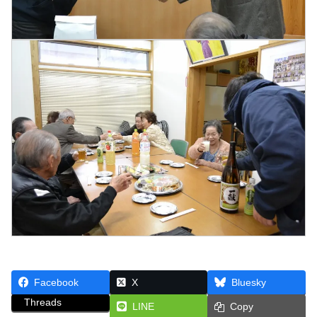
Facebook
X
Bluesky
Threads
LINE
Copy