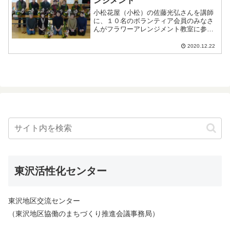
ンジメント
小松花屋（小松）の佐藤光弘さんを講師
に、１０名のボランティア会員のみなさ
んがフラワーアレンジメント教室に参加
しました。この教室は毎年行われている
もので、お正月に飾れるアレンジメント
2020.12.22
を制作します。若松や菊、アルストロメ
リアなど多くの花材を使用...
東沢活性化センター
東沢地区交流センター
（東沢地区協働のまちづくり推進会議事務局）