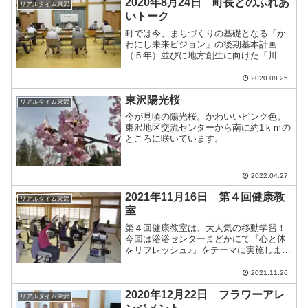
2020年8月24日 町長とのふれあ
リアルタイム東沢
いトーク
町では今、まちづくりの基礎となる「か
わにし未来ビジョン」の後期基本計画
（５年）並びに地方創生に向けた「川西
町まち・ひと・しごと創生総合戦略」の
一体的な計画づくりを進めています。広
2020.08.25
く町民のみなさんと対話や意見交換を通
じてまちづくりを推進してこ...
東沢陽光桜
リアルタイム東沢
今が見頃の陽光桜。かわいいピンク色。
東沢地区交流センターから南に約1ｋｍの
ところに咲いています。
2022.04.27
2021年11月16日 第４回健康教
リアルタイム東沢
室
第４回健康教室は、大人気の移動学習！
今回は浴浴センターまどかにて『心と体
をリフレッシュ♪』をテーマに実施しまし
た。いきいき百歳体操を行ったあと、お
弁当形式でまどかのおいしいランチをい
2021.11.26
ただきました。温泉に入浴される方もい
らっしゃいました。参加...
2020年12月22日 フラワーアレ
リアルタイム東沢