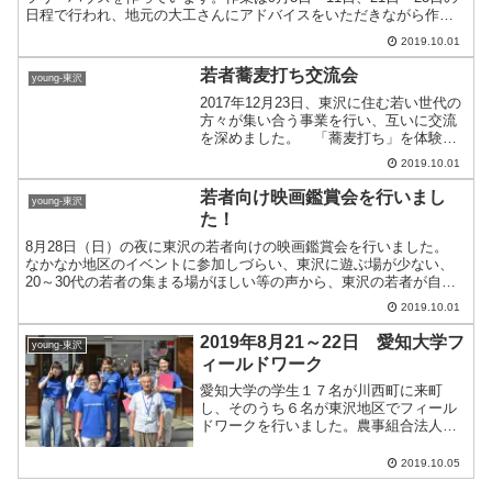
日程で行われ、地元の大工さんにアドバイスをいただきながら作成
を進めていきました。作業の初めには東沢小学校の体育祭...
2019.10.01
若者蕎麦打ち交流会
young-東沢
2017年12月23日、東沢に住む若い世代の
方々が集い合う事業を行い、互いに交流
を深めました。 「蕎麦打ち」を体験す
る企画ということで、農事組合法人「夢
2019.10.01
里」さんから蕎麦粉を快く提供して頂き
ました。大変ありがとうございます。
若者向け映画鑑賞会を行いまし
young-東沢
東沢産の蕎麦粉で...
た！
8月28日（日）の夜に東沢の若者向けの映画鑑賞会を行いました。
なかなか地区のイベントに参加しづらい、東沢に遊ぶ場が少ない、
20～30代の若者の集まる場がほしい等の声から、東沢の若者が自ら
企画して行われたイベントです。 参加者の皆さんがアニ...
2019.10.01
2019年8月21～22日 愛知大学フ
young-東沢
ィールドワーク
愛知大学の学生１７名が川西町に来町
し、そのうち６名が東沢地区でフィール
ドワークを行いました。農事組合法人夢
里さんや東沢夢工房さんなどを取材し、
地区の魅力を発信するポスターを学生た
2019.10.05
ちが制作しました。このポスターは９月