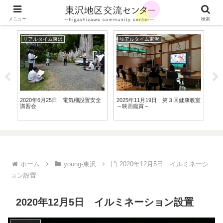
山形県川西町の東沢地区の最新情報をお届けします
メニュー
検索
リアルタイム東沢
リアルタイム東沢
リ
ル
2020年6月25日 電気柵設置安全
2025年11月19日 第３回健康教室
20
講習会
～映画鑑賞～
ホーム
young-東沢
2020年12月5日 イルミネーシ
ョン設置
2020年12月5日 イルミネーション設置