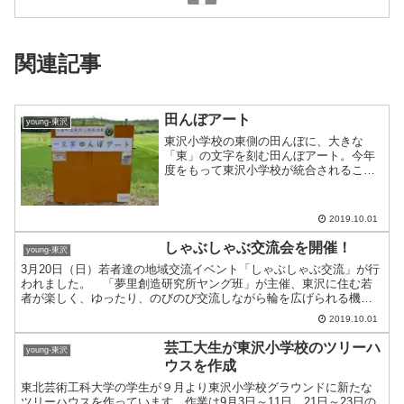
関連記事
田んぼアート
young-東沢
東沢小学校の東側の田んぼに、大きな
「東」の文字を刻む田んぼアート。今年
度をもって東沢小学校が統合されること
を受け、JA山形おきたま川西地区青年部
東沢支部のメンバーが発起人となり、
2017年6月4日に田植えが行われました。
2019.10.01
JA青年部を含む総勢...
しゃぶしゃぶ交流会を開催！
young-東沢
3月20日（日）若者達の地域交流イベント「しゃぶしゃぶ交流」が行
われました。 「夢里創造研究所ヤング班」が主催、東沢に住む若
者が楽しく、ゆったり、のびのび交流しながら輪を広げられる機会
を作ろうと企画しました。 地元に住む16名の参加者が、お...
2019.10.01
芸工大生が東沢小学校のツリーハ
young-東沢
ウスを作成
東北芸術工科大学の学生が９月より東沢小学校グラウンドに新たな
ツリーハウスを作っています。作業は9月3日～11日、21日～23日の