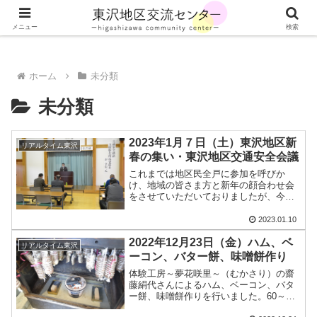
山形県川西町の東沢地区の最新情報をお届けします
メニュー
検索
ホーム
未分類
未分類
2023年1月７日（土）東沢地区新
リアルタイム東沢
春の集い・東沢地区交通安全会議
これまでは地区民全戸に参加を呼びか
け、地域の皆さま方と新年の顔合わせ会
をさせていただいておりましたが、今年
度も昨年度と同様に感染症拡大防止の観
点から参加対象を運営委員に限らせて頂
2023.01.10
き、さらに内容を簡略して行いました。
2022年12月23日（金）ハム、ベ
交通安全講話では、玉庭駐在...
リアルタイム東沢
ーコン、バター餅、味噌餅作り
体験工房～夢花咲里～（むかさり）の齋
藤絹代さんによるハム、ベーコン、バタ
ー餅、味噌餅作りを行いました。60～７
０代男女合わせて10名の方にご参加いた