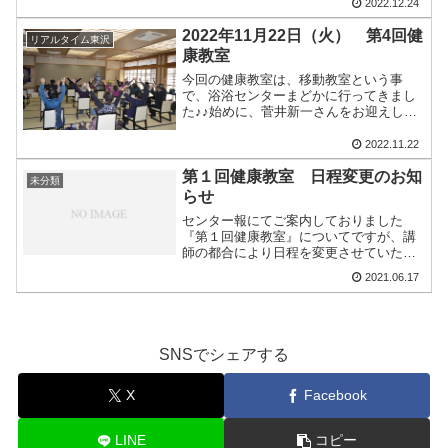
だきました。おしゃべりをしながら手作
2022.12.24
りハムなどを作り、楽しい時間を過ごせ
2022年11月22日（火） 第4回健
たと思います。とって...
リアルタイム東沢
康教室
今回の健康教室は、移動教室という事
で、浴浴センターまどかに行ってきまし
た♪♪始めに、菅井新一さんをお迎えし、
脳の体操、筋力をつける運動等を行いま
した。皆さん楽しく運動をしていまし
2022.11.22
た。体操の後、弁当形式でランチを頂き
第１回健康教室 日程変更のお知
ました。その後、温泉に入ら...
未分類
らせ
センター報にてご案内しておりました
『第１回健康教室』についてですが、講
師の都合により日程を変更させていただ
きます。大変申し訳ございませんが、ご
2021.06.17
容赦のほどよろしくお願い申し上げま
す。【変更前日程】・７月１３日（火）
１０時～【変更後日程】・７...
SNSでシェアする
X
Facebook
LINE
コピー